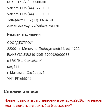
MTS +375 (29) 577-00-00
Velcom +375 (44) 577-00-00
Velcom +375 (44) 533-00-00
Тел/факс: +357 (17) 392-40-00
e-mail: destroy577(собака)mail.ru
Реквизиты компании:
ООО "ДЕСТРОЙ"
220004 г. Минск, пр. Победителей,11, оф. 1222
IBANBY32UNBS30120545700020000933
в ЗАО "БелСвиссБанк"
код 175
г. Минск, пл. Свободы, 4
УНП 191665049
Свежие записи
Новые правила перепланировки в Беларуси 2026: что теперь
можно ломать и строить без бюрократии?