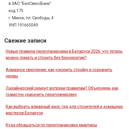
в ЗАО "БелСвиссБанк"
код 175
г. Минск, пл. Свободы, 4
УНП 191665049
Свежие записи
Новые правила перепланировки в Беларуси 2026: что теперь
можно ломать и строить без бюрократии?
Алмазное сверление: как ускорить стройку и сохранить
нервы
Дизайнерский ремонт вопреки правилам? Объясняем, как
грамотно узаконить перепланировку
Как выбрать алмазный диск: гид для строителей и домашних
мастеров Беларуси
Куда обращаться по перепланировке квартиры